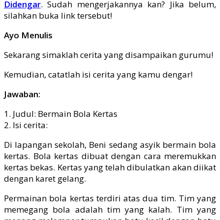
Didengar
. Sudah mengerjakannya kan? Jika belum,
silahkan buka link tersebut!
Ayo Menulis
Sekarang simaklah cerita yang disampaikan gurumu!
Kemudian, catatlah isi cerita yang kamu dengar!
Jawaban:
1. Judul: Bermain Bola Kertas
2. Isi cerita:
Di lapangan sekolah, Beni sedang asyik bermain bola
kertas. Bola kertas dibuat dengan cara meremukkan
kertas bekas. Kertas yang telah dibulatkan akan diikat
dengan karet gelang.
Permainan bola kertas terdiri atas dua tim. Tim yang
memegang bola adalah tim yang kalah. Tim yang