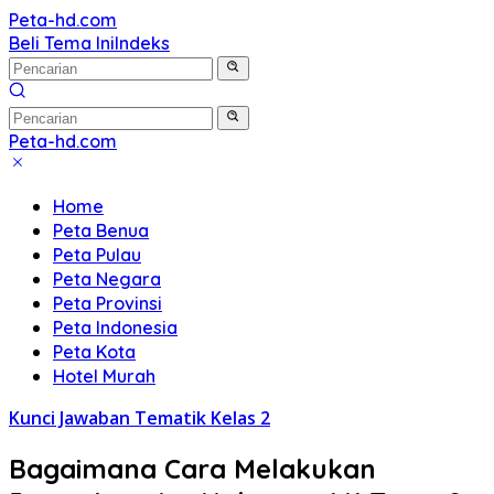
Langsung
Peta-hd.com
Kumpulan
ke
Beli Tema Ini
Indeks
Gambar
konten
Peta
HD
Peta-hd.com
Kumpulan
Gambar
Home
Peta
Peta Benua
HD
Peta Pulau
Peta Negara
Peta Provinsi
Peta Indonesia
Peta Kota
Hotel Murah
Kunci Jawaban Tematik Kelas 2
Bagaimana Cara Melakukan