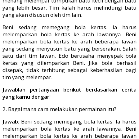
menang melempar tumpukan batu kecil dengan batu
yang lebih besar. Tim kalah harus melindungi batu
yang akan disusun oleh tim lain.
Beni sedang memegang bola kertas. Ia harus
melemparkan bola kertas ke arah lawannya. Beni
melemparkan bola kertas ke arah beberapa lawan
yang sedang menyusun batu yang berserakan. Salah
satu dari tim lawan, Edo berusaha menyepak bola
kertas yang dilemparkan Beni. Jika bola berhasil
disepak, tidak terhitung sebagai keberhasilan bagi
tim yang melempar.
Jawablah pertanyaan berikut berdasarkan cerita
yang kamu dengar!
2. Bagaimana cara melakukan permainan itu?
Jawab:
Beni sedang memegang bola kertas. Ia harus
melemparkan bola kertas ke arah lawannya. Beni
melemparkan bola kertas ke arah beberapa lawan