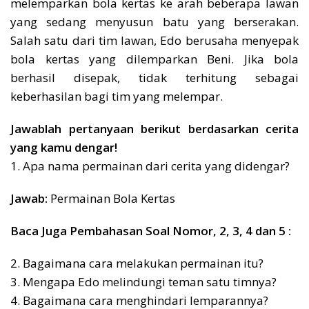
melemparkan bola kertas ke arah beberapa lawan
yang sedang menyusun batu yang berserakan.
Salah satu dari tim lawan, Edo berusaha menyepak
bola kertas yang dilemparkan Beni. Jika bola
berhasil disepak, tidak terhitung sebagai
keberhasilan bagi tim yang melempar.
Jawablah pertanyaan berikut berdasarkan cerita
yang kamu dengar!
1. Apa nama permainan dari cerita yang didengar?
Jawab:
Permainan Bola Kertas
Baca Juga Pembahasan Soal Nomor, 2, 3, 4 dan 5 :
2. Bagaimana cara melakukan permainan itu?
3. Mengapa Edo melindungi teman satu timnya?
4. Bagaimana cara menghindari lemparannya?