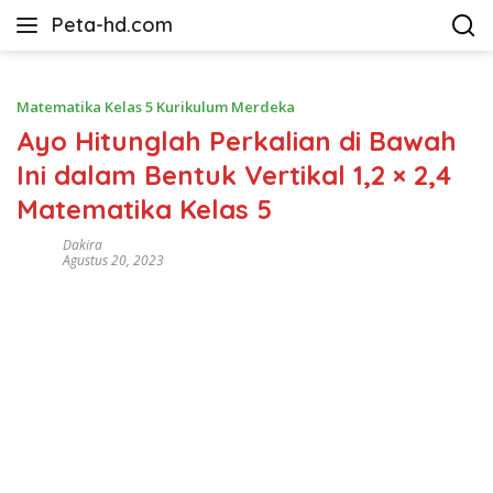
Langsung
Peta-hd.com
ke
Kumpulan
konten
Gambar
Peta
Matematika Kelas 5 Kurikulum Merdeka
HD
Ayo Hitunglah Perkalian di Bawah
Ini dalam Bentuk Vertikal 1,2 × 2,4
Matematika Kelas 5
Dakira
Agustus 20, 2023