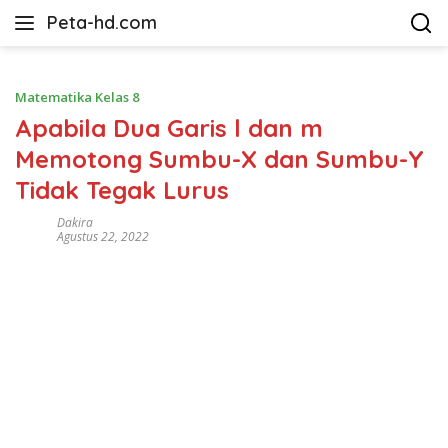
Langsung
Peta-hd.com
ke
Kumpulan
konten
Gambar
Peta
Matematika Kelas 8
HD
Apabila Dua Garis l dan m
Memotong Sumbu-X dan Sumbu-Y
Tidak Tegak Lurus
Dakira
Agustus 22, 2022