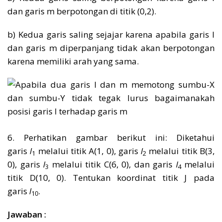
dan garis m berpotongan di titik (0,2).
b) Kedua garis saling sejajar karena apabila garis l
dan garis m diperpanjang tidak akan berpotongan
karena memiliki arah yang sama.
6. Perhatikan gambar berikut ini: Diketahui
garis
l
melalui titik A(1, 0), garis
l
melalui titik B(3,
1
2
0), garis
l
melalui titik C(6, 0), dan garis
l
melalui
3
4
titik D(10, 0). Tentukan koordinat titik J pada
garis
l
.
10
Jawaban :