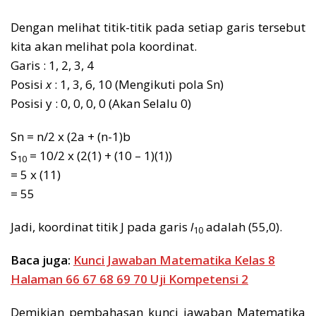
Dengan melihat titik-titik pada setiap garis tersebut
kita akan melihat pola koordinat.
Garis : 1, 2, 3, 4
Posisi
x
: 1, 3, 6, 10 (Mengikuti pola Sn)
Posisi y : 0, 0, 0, 0 (Akan Selalu 0)
Sn = n/2 x (2a + (n-1)b
S
= 10/2 x (2(1) + (10 – 1)(1))
10
= 5 x (11)
= 55
Jadi, koordinat titik J pada garis
l
adalah (55,0).
10
Baca juga:
Kunci Jawaban Matematika Kelas 8
Halaman 66 67 68 69 70 Uji Kompetensi 2
Demikian pembahasan kunci jawaban Matematika