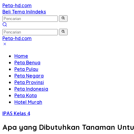
Langsung
Peta-hd.com
Kumpulan
ke
Beli Tema Ini
Indeks
Gambar
konten
Peta
HD
Peta-hd.com
Kumpulan
Gambar
Home
Peta
Peta Benua
HD
Peta Pulau
Peta Negara
Peta Provinsi
Peta Indonesia
Peta Kota
Hotel Murah
IPAS Kelas 4
Apa yang Dibutuhkan Tanaman Untuk 