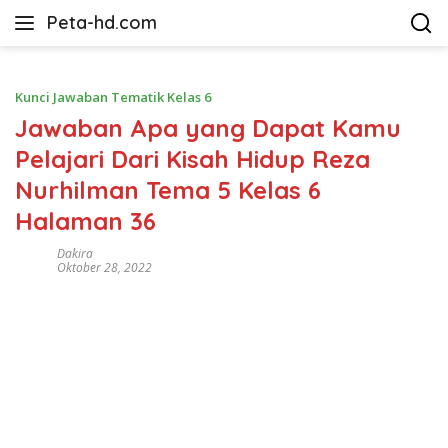
Langsung
Peta-hd.com
ke
Kumpulan
konten
Gambar
Peta
Kunci Jawaban Tematik Kelas 6
HD
Jawaban Apa yang Dapat Kamu
Pelajari Dari Kisah Hidup Reza
Nurhilman Tema 5 Kelas 6
Halaman 36
Dakira
Oktober 28, 2022