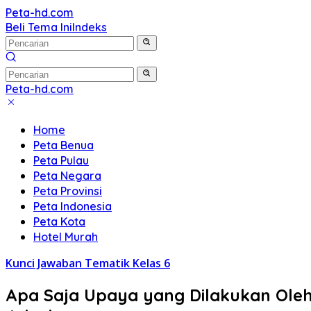
Langsung
Peta-hd.com
Kumpulan
ke
Beli Tema Ini
Indeks
Gambar
konten
Peta
HD
Peta-hd.com
Kumpulan
Gambar
Home
Peta
Peta Benua
HD
Peta Pulau
Peta Negara
Peta Provinsi
Peta Indonesia
Peta Kota
Hotel Murah
Kunci Jawaban Tematik Kelas 6
Apa Saja Upaya yang Dilakukan Ol