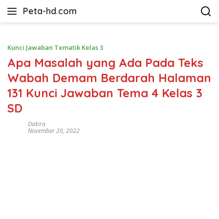
Langsung
Peta-hd.com
ke
Kumpulan
konten
Gambar
Peta
Kunci Jawaban Tematik Kelas 3
HD
Apa Masalah yang Ada Pada Teks
Wabah Demam Berdarah Halaman
131 Kunci Jawaban Tema 4 Kelas 3
SD
Dakira
November 20, 2022