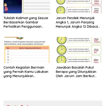
Tulislah Kalimat yang Sesuai
Jarum Pendek Menunjuk
Berdasarkan Gambar
Angka 1, Jarum Panjang
Perhatikan Penggunaan
Menunjuk Angka 12 Dibaca
Tanda Titik dengan Benar
Pukul Jawaban Tema 8 Kelas
Jawaban Tema 8 Kelas 2
2 Halaman 25 26
Halaman 28 29
Contoh Kegiatan Bermain
Jawaban Bacalah Pukul
yang Pernah Kamu Lakukan
Berapa yang Ditunjukkan
yang Menunjukkan
Oleh Jarum Jam Berikut
Persatuan Jawaban Tema 8
Tema 8 Kelas 2 SD Halaman
Kelas 2 Halaman 15
4