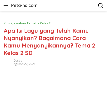
Langsung
Peta-hd.com
ke
Kumpulan
konten
Gambar
Peta
Kunci Jawaban Tematik Kelas 2
HD
Apa Isi Lagu yang Telah Kamu
Nyanyikan? Bagaimana Cara
Kamu Menyanyikannya? Tema 2
Kelas 2 SD
Dakira
Agustus 22, 2021