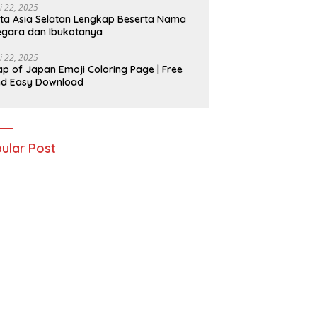
i 22, 2025
ta Asia Selatan Lengkap Beserta Nama
gara dan Ibukotanya
i 22, 2025
p of Japan Emoji Coloring Page | Free
nd Easy Download
ular Post