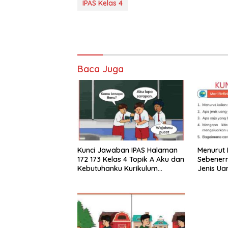
IPAS Kelas 4
Baca Juga
Kunci Jawaban IPAS Halaman
Menurut 
172 173 Kelas 4 Topik A Aku dan
Sebener
Kebutuhanku Kurikulum
Jenis Ua
Merdeka
Sekitar K