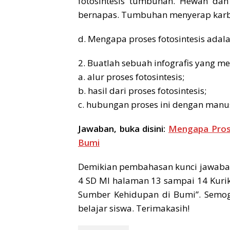
fotosintesis tumbuhan. Hewan dan
bernapas. Tumbuhan menyerap karbo
d. Mengapa proses fotosintesis adal
2. Buatlah sebuah infografis yang 
a. alur proses fotosintesis;
b. hasil dari proses fotosintesis;
c. hubungan proses ini dengan manu
Jawaban, buka disini:
Mengapa Prose
Bumi
Demikian pembahasan kunci jawaban 
4 SD MI halaman 13 sampai 14 Kur
Sumber Kehidupan di Bumi”. Sem
belajar siswa. Terimakasih!