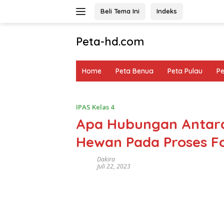
Langsung
Beli Tema Ini
Indeks
ke
konten
Peta-hd.com
Kumpulan
Gambar
Home
Peta Benua
Peta Pulau
P
Peta
HD
IPAS Kelas 4
Apa Hubungan Antar
Hewan Pada Proses Fot
Dakira
Juli 22, 2023