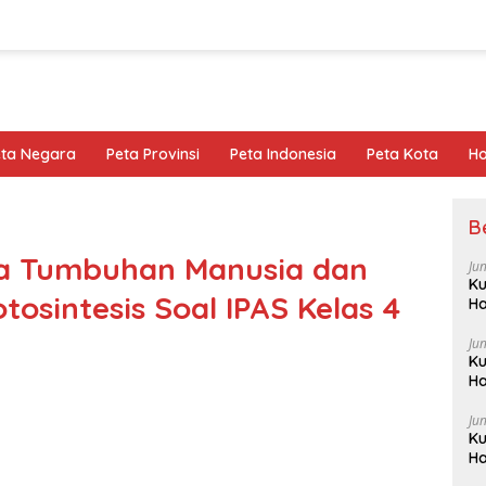
eta Negara
Peta Provinsi
Peta Indonesia
Peta Kota
Ho
B
a Tumbuhan Manusia dan
Ju
Ku
osintesis Soal IPAS Kelas 4
Ha
Ju
Ku
Ha
Ju
Ku
Ha