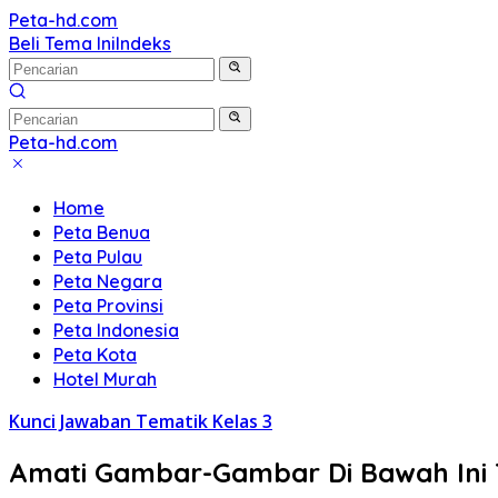
Langsung
Peta-hd.com
Kumpulan
ke
Beli Tema Ini
Indeks
Gambar
konten
Peta
HD
Peta-hd.com
Kumpulan
Gambar
Home
Peta
Peta Benua
HD
Peta Pulau
Peta Negara
Peta Provinsi
Peta Indonesia
Peta Kota
Hotel Murah
Kunci Jawaban Tematik Kelas 3
Amati Gambar-Gambar Di Bawah Ini Te