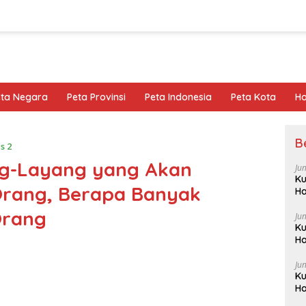
eta Negara
Peta Provinsi
Peta Indonesia
Peta Kota
Ho
B
s 2
ng-Layang yang Akan
Ju
Ku
Orang, Berapa Banyak
Ha
Orang
Ju
Ku
Ha
Ju
Ku
Ha