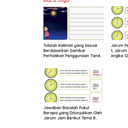
Baca Juga
Tulislah Kalimat yang Sesuai
Jarum P
Berdasarkan Gambar
1, Jarum
Perhatikan Penggunaan Tanda
Angka 12
Titik dengan Benar Jawaban
Jawaban
Tema 8 Kelas 2 Halaman 28 29
Halaman
Jawaban Bacalah Pukul
Berapa yang Ditunjukkan Oleh
Jarum Jam Berikut Tema 8
Kelas 2 SD Halaman 4