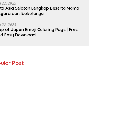
i 22, 2025
ta Asia Selatan Lengkap Beserta Nama
gara dan Ibukotanya
i 22, 2025
p of Japan Emoji Coloring Page | Free
nd Easy Download
ular Post