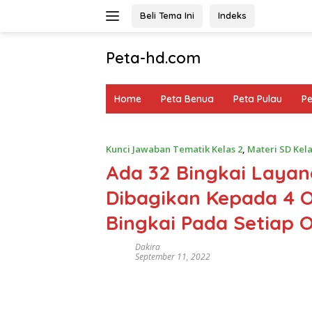
Langsung
Beli Tema Ini
Indeks
ke
konten
Peta-hd.com
Kumpulan
Gambar
Home
Peta Benua
Peta Pulau
P
Peta
HD
Kunci Jawaban Tematik Kelas 2
,
Materi SD Kela
Ada 32 Bingkai Laya
Dibagikan Kepada 4 
Bingkai Pada Setiap 
Dakira
September 11, 2022