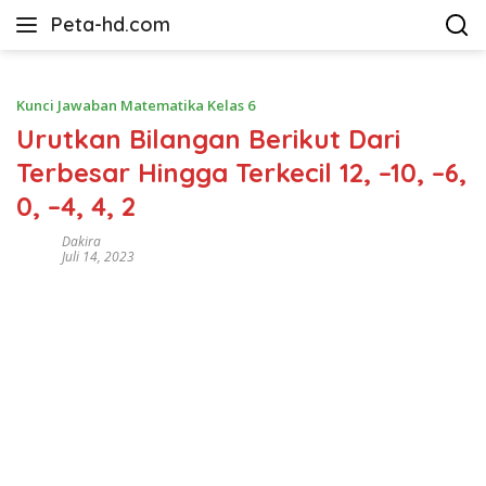
Langsung
Peta-hd.com
ke
Kumpulan
konten
Gambar
Peta
Kunci Jawaban Matematika Kelas 6
HD
Urutkan Bilangan Berikut Dari
Terbesar Hingga Terkecil 12, –10, –6,
0, –4, 4, 2
Dakira
Juli 14, 2023