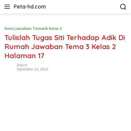
Langsung
Peta-hd.com
ke
Kumpulan
konten
Gambar
Peta
Kunci Jawaban Tematik Kelas 2
HD
Tulislah Tugas Siti Terhadap Adik Di
Rumah Jawaban Tema 3 Kelas 2
Halaman 17
Dakira
September 22, 2022