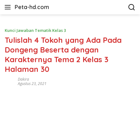
Langsung
Peta-hd.com
ke
Kumpulan
konten
Gambar
Peta
Kunci Jawaban Tematik Kelas 3
HD
Tulislah 4 Tokoh yang Ada Pada
Dongeng Beserta dengan
Karakternya Tema 2 Kelas 3
Halaman 30
Dakira
Agustus 23, 2021