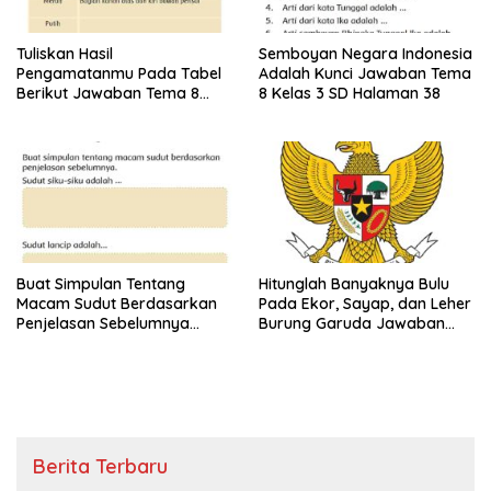
Tuliskan Hasil
Semboyan Negara Indonesia
Pengamatanmu Pada Tabel
Adalah Kunci Jawaban Tema
Berikut Jawaban Tema 8
8 Kelas 3 SD Halaman 38
Kelas 3 SD Halaman 45
Buat Simpulan Tentang
Hitunglah Banyaknya Bulu
Macam Sudut Berdasarkan
Pada Ekor, Sayap, dan Leher
Penjelasan Sebelumnya
Burung Garuda Jawaban
Sudut Siku-Siku Adalah Tema
Tema 8 Kelas 3 SD Halaman
8 Kelas 3 Halaman 35
28
Berita Terbaru