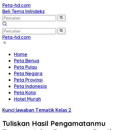
Langsung
Peta-hd.com
Kumpulan
ke
Beli Tema Ini
Indeks
Gambar
konten
Peta
HD
Peta-hd.com
Kumpulan
Gambar
Home
Peta
Peta Benua
HD
Peta Pulau
Peta Negara
Peta Provinsi
Peta Indonesia
Peta Kota
Hotel Murah
Kunci Jawaban Tematik Kelas 2
Tuliskan Hasil Pengamatanmu