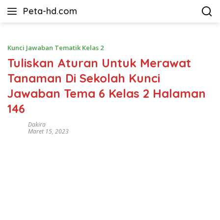
Langsung
Peta-hd.com
ke
Kumpulan
konten
Gambar
Peta
Kunci Jawaban Tematik Kelas 2
HD
Tuliskan Aturan Untuk Merawat
Tanaman Di Sekolah Kunci
Jawaban Tema 6 Kelas 2 Halaman
146
Dakira
Maret 15, 2023