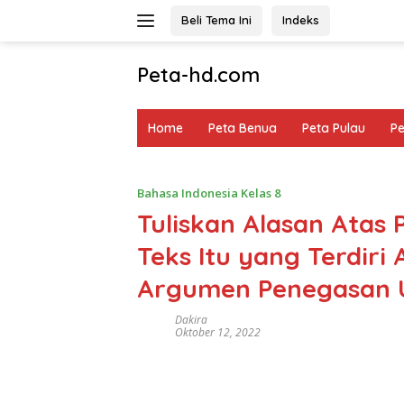
Langsung
Beli Tema Ini
Indeks
ke
konten
Peta-hd.com
Kumpulan
Gambar
Home
Peta Benua
Peta Pulau
P
Peta
HD
Bahasa Indonesia Kelas 8
Tuliskan Alasan Atas
Teks Itu yang Terdiri 
Argumen Penegasan 
Dakira
Oktober 12, 2022