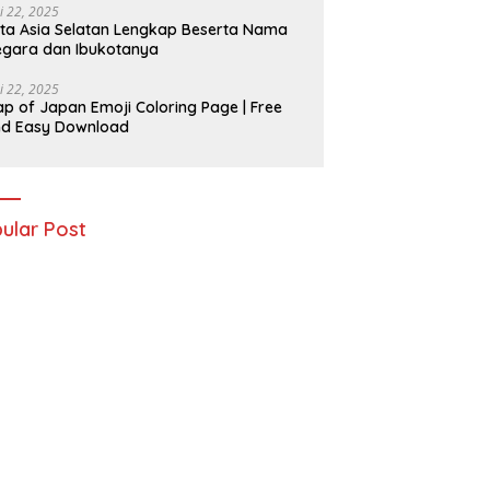
i 22, 2025
ta Asia Selatan Lengkap Beserta Nama
gara dan Ibukotanya
i 22, 2025
p of Japan Emoji Coloring Page | Free
nd Easy Download
ular Post