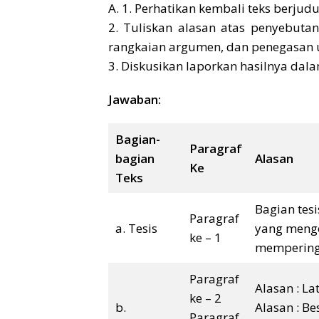
A. 1. Perhatikan kembali teks berjudul
2. Tuliskan alasan atas penyebutan 
rangkaian argumen, dan penegasan 
3. Diskusikan laporkan hasilnya dala
Jawaban:
Bagian-
Paragraf
bagian
Alasan
Ke
Teks
Bagian tes
Paragraf
a. Tesis
yang menge
ke – 1
memperinga
Paragraf
Alasan : L
ke – 2
b.
Alasan : B
Paragraf