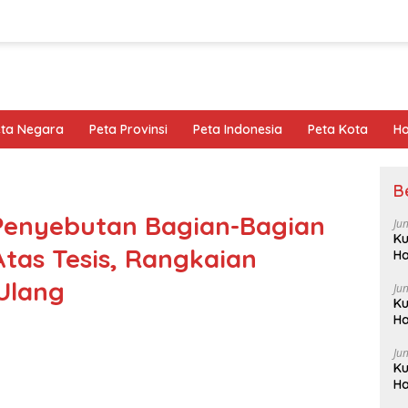
eta Negara
Peta Provinsi
Peta Indonesia
Peta Kota
Ho
B
 Penyebutan Bagian-Bagian
Ju
Ku
Atas Tesis, Rangkaian
Ha
Ulang
Ju
Ku
Ha
Ju
Ku
Ha