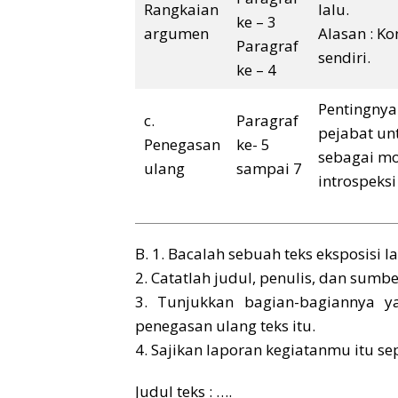
Rangkaian
lalu.
ke – 3
argumen
Alasan : K
Paragraf
sendiri.
ke – 4
Pentingnya
c.
Paragraf
pejabat un
Penegasan
ke- 5
sebagai m
ulang
sampai 7
introspeksi 
B. 1. Bacalah sebuah teks eksposisi l
2. Catatlah judul, penulis, dan sumbe
3. Tunjukkan bagian-bagiannya ya
penegasan ulang teks itu.
4. Sajikan laporan kegiatanmu itu sep
Judul teks : ….