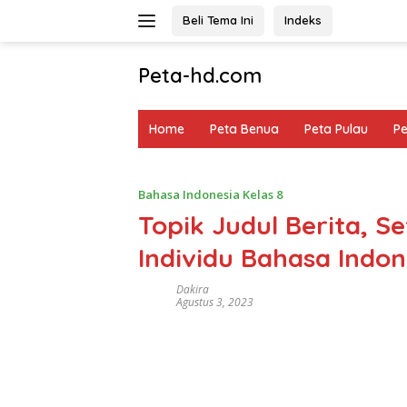
Langsung
Beli Tema Ini
Indeks
ke
konten
Peta-hd.com
Kumpulan
Gambar
Home
Peta Benua
Peta Pulau
P
Peta
HD
Bahasa Indonesia Kelas 8
Topik Judul Berita, S
Individu Bahasa Indon
Dakira
Agustus 3, 2023