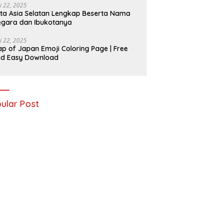
i 22, 2025
ta Asia Selatan Lengkap Beserta Nama
gara dan Ibukotanya
i 22, 2025
p of Japan Emoji Coloring Page | Free
nd Easy Download
ular Post