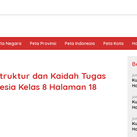
eta Negara
Peta Provinsi
Peta Indonesia
Peta Kota
Ho
B
etruktur dan Kaidah Tugas
Ju
Ku
esia Kelas 8 Halaman 18
Ha
Ju
Ku
Ha
Ju
Ku
Ha