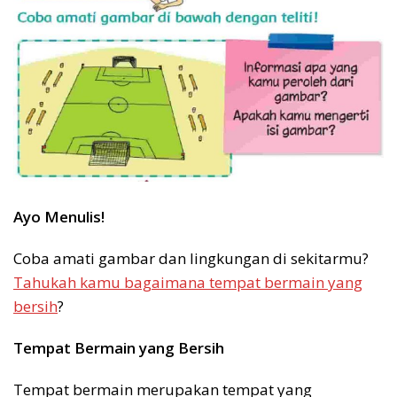
Ayo Menulis!
Coba amati gambar dan lingkungan di sekitarmu?
Tahukah kamu bagaimana tempat bermain yang
bersih
?
Tempat Bermain yang Bersih
Tempat bermain merupakan tempat yang