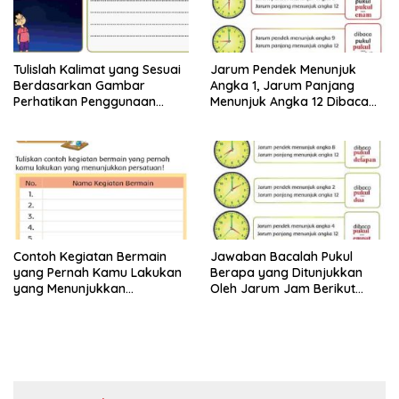
Tulislah Kalimat yang Sesuai
Jarum Pendek Menunjuk
Berdasarkan Gambar
Angka 1, Jarum Panjang
Perhatikan Penggunaan
Menunjuk Angka 12 Dibaca
Tanda Titik dengan Benar
Pukul Jawaban Tema 8 Kelas
Jawaban Tema 8 Kelas 2
2 Halaman 25 26
Halaman 28 29
Contoh Kegiatan Bermain
Jawaban Bacalah Pukul
yang Pernah Kamu Lakukan
Berapa yang Ditunjukkan
yang Menunjukkan
Oleh Jarum Jam Berikut
Persatuan Jawaban Tema 8
Tema 8 Kelas 2 SD Halaman
Kelas 2 Halaman 15
4