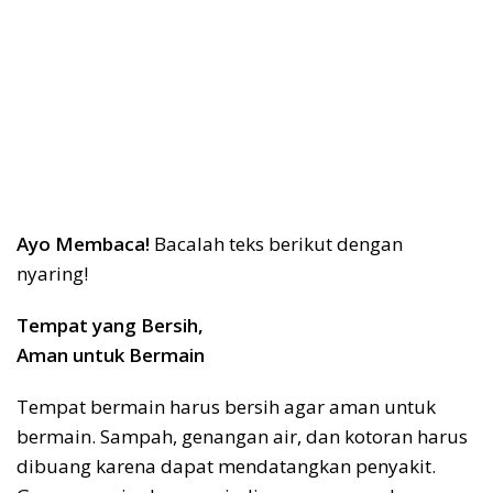
Ayo Membaca!
Bacalah teks berikut dengan
nyaring!
Tempat yang Bersih,
Aman untuk Bermain
Tempat bermain harus bersih agar aman untuk
bermain. Sampah, genangan air, dan kotoran harus
dibuang karena dapat mendatangkan penyakit.