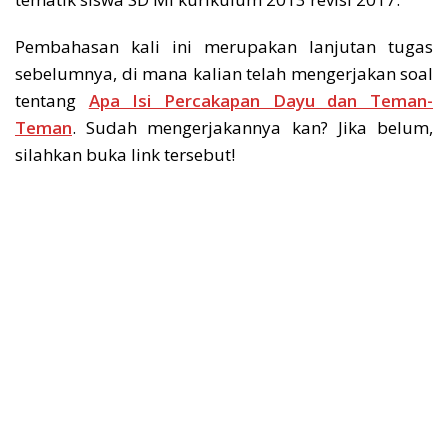
Pembahasan kali ini merupakan lanjutan tugas
sebelumnya, di mana kalian telah mengerjakan soal
tentang
Apa Isi Percakapan Dayu dan Teman-
Teman
.
Sudah mengerjakannya kan? Jika belum,
silahkan buka link tersebut!