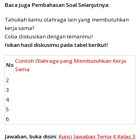
Baca Juga Pembahasan Soal Selanjutnya:
Tahukah kamu olahraga lain yang membutuhkan
kerja sama?
Coba diskusikan dengan temanmu!
Isikan hasil diskusimu pada tabel berikut!
Contoh Olahraga yang Membutuhkan Kerja
No
Sama
2
3
4
5
6
Jawaban, buka disini:
Kunci Jawaban Tema 4 Kelas 3