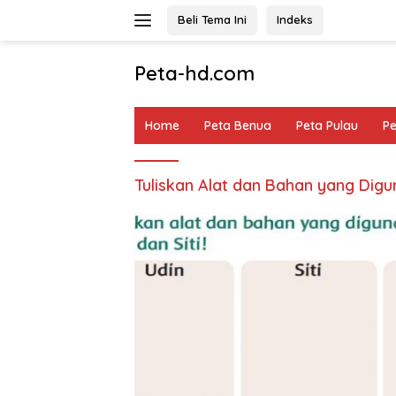
Langsung
Beli Tema Ini
Indeks
ke
konten
Peta-hd.com
Kumpulan
Gambar
Home
Peta Benua
Peta Pulau
P
Peta
HD
Tuliskan Alat dan Bahan yang Dig