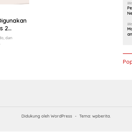
Me
Pe
Ne
Digunakan
Me
s 2
Ma
a
do, dan
…
Pop
Didukung oleh WordPress
-
Tema: wpberita.