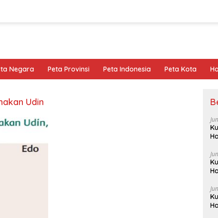
eta Negara
Peta Provinsi
Peta Indonesia
Peta Kota
Ho
unakan Udin
B
Ju
Ku
Ha
Ju
Ku
Ha
Ju
Ku
Ha