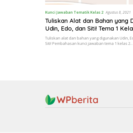
Kunci Jawaban Tematik Kelas 2
Agustus 8, 2021
Tuliskan Alat dan Bahan yang 
Udin, Edo, dan Siti! Tema 1 Kela
Halaman 144
Tuliskan alat dan bahan yang digunakan Udin, E
Siti! Pembahasan kunci jawaban tema 1 kelas 2