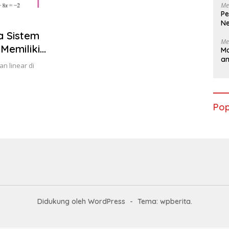
Me
Pe
Ne
a Sistem
Me
Memiliki
Ma
a
n linear di
Pop
Didukung oleh WordPress
-
Tema: wpberita.