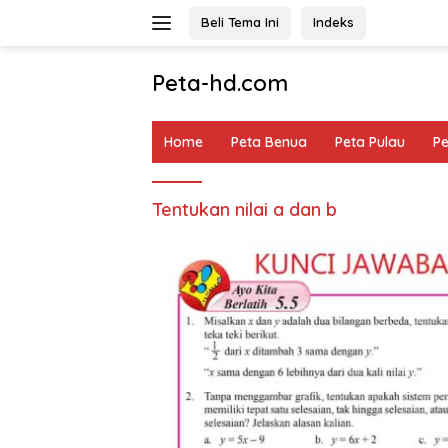
Langsung
Beli Tema Ini
Indeks
ke
konten
Peta-hd.com
Kumpulan
Gambar
Home
Peta Benua
Peta Pulau
P
Peta
HD
Tentukan nilai a dan b