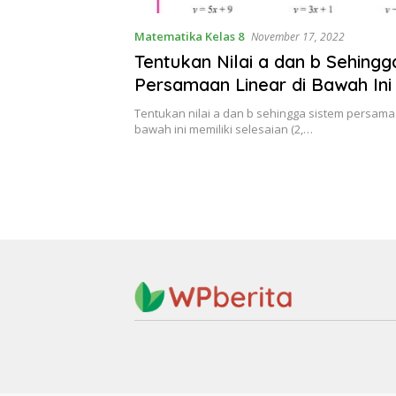
Matematika Kelas 8
November 17, 2022
Tentukan Nilai a dan b Sehingg
Persamaan Linear di Bawah Ini 
Selesaian (2, 3)
Tentukan nilai a dan b sehingga sistem persamaa
bawah ini memiliki selesaian (2,…