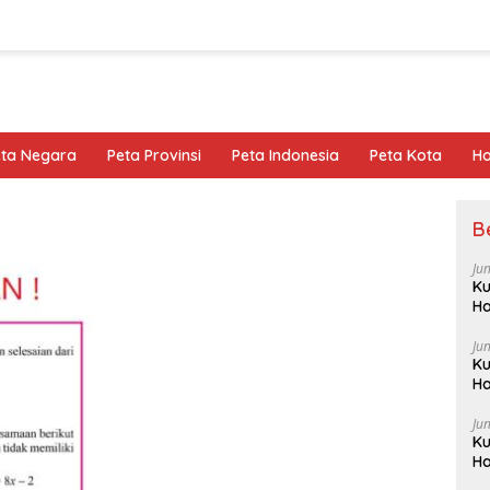
eta Negara
Peta Provinsi
Peta Indonesia
Peta Kota
Ho
B
Ju
Ku
Ha
Ju
Ku
Ha
Ju
Ku
Ha