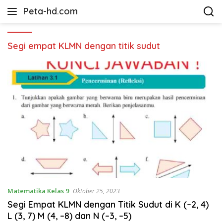
Langsung
Peta-hd.com
ke
Kumpulan
konten
Gambar
Peta
Segi empat KLMN dengan titik sudut
HD
Matematika Kelas 9
Oktober 25, 2023
Segi Empat KLMN dengan Titik Sudut di K (–2, 4)
L (3, 7) M (4, –8) dan N (–3, –5)