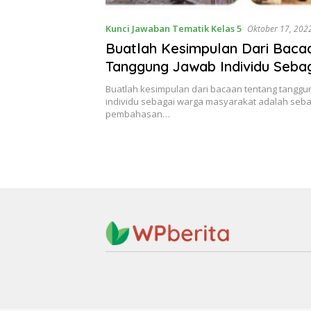
Kunci Jawaban Tematik Kelas 5
Oktober 17, 202
Buatlah Kesimpulan Dari Baca
Tanggung Jawab Individu Seba
Masyarakat Kunci Jawaban Te
Buatlah kesimpulan dari bacaan tentang tanggu
Kelas 5 Halaman 111
individu sebagai warga masyarakat adalah sebag
pembahasan…