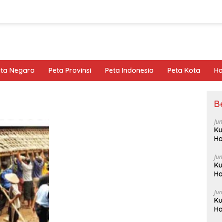
eta Negara
Peta Provinsi
Peta Indonesia
Peta Kota
Ho
B
Ju
Ku
Ha
Ju
Ku
Ha
Ju
Ku
Ha