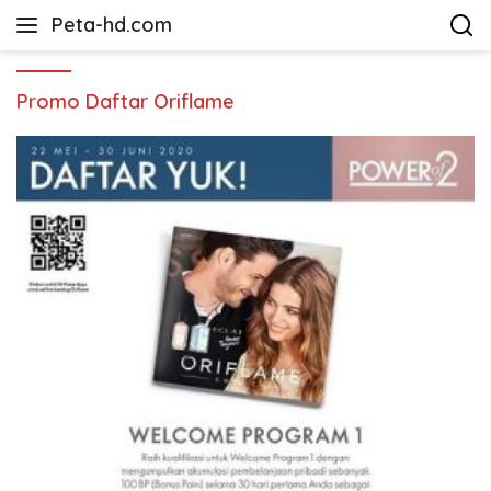
Langsung
Peta-hd.com
ke
Kumpulan
konten
Gambar
Peta
Promo Daftar Oriflame
HD