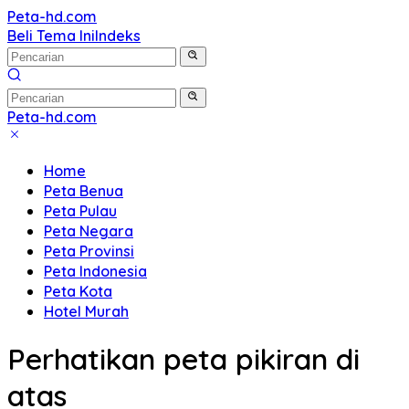
Langsung
Peta-hd.com
Kumpulan
ke
Beli Tema Ini
Indeks
Gambar
konten
Peta
HD
Peta-hd.com
Kumpulan
Gambar
Home
Peta
Peta Benua
HD
Peta Pulau
Peta Negara
Peta Provinsi
Peta Indonesia
Peta Kota
Hotel Murah
Perhatikan peta pikiran di
atas