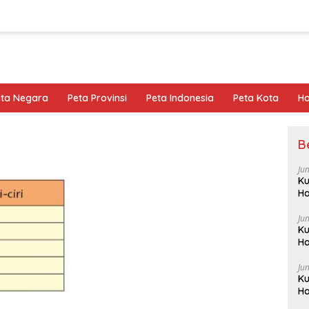
eta Negara
Peta Provinsi
Peta Indonesia
Peta Kota
Ho
B
Ju
Ku
Ha
Ju
Ku
Ha
Ju
Ku
Ha