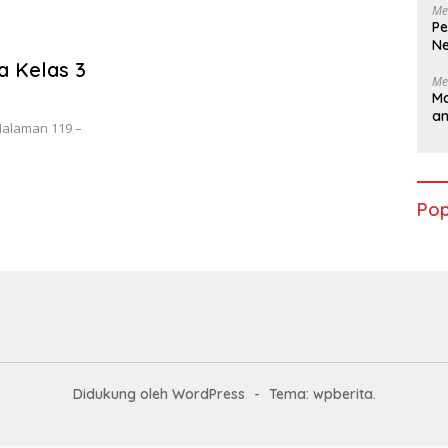
Me
Pe
Ne
ya Kelas 3
Me
Ma
a
 Halaman 119 –
Pop
Didukung oleh WordPress
-
Tema: wpberita.