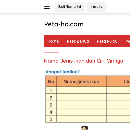
Langsung
Beli Tema Ini
Indeks
ke
konten
Peta-hd.com
Kumpulan
Gambar
Home
Peta Benua
Peta Pulau
P
Peta
HD
Nama Jenis Ikan dan Ciri-Cirinya