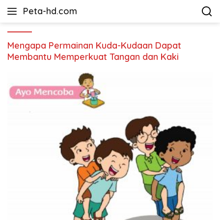
Langsung
Peta-hd.com
ke
Kumpulan
konten
Gambar
Peta
Mengapa Permainan Kuda-Kudaan Dapat
HD
Membantu Memperkuat Tangan dan Kaki