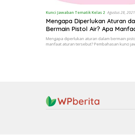
Kunci Jawaban Tematik Kelas 2
Agustus 28, 2021
Mengapa Diperlukan Aturan d
Bermain Pistol Air? Apa Manfa
Tersebut? Jawaban Soal
Mengapa diperlukan aturan dalam bermain pisto
manfaat aturan tersebut? Pembahasan kunci j