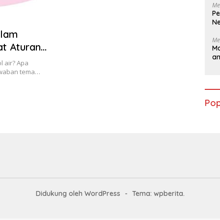
Me
Pe
Ne
alam
Me
at Aturan
Ma
a
l air? Apa
awaban tema…
Pop
Didukung oleh WordPress
-
Tema: wpberita.