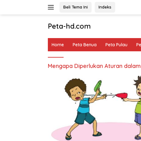
Langsung
Beli Tema Ini
Indeks
ke
konten
Peta-hd.com
Kumpulan
Gambar
Home
Peta Benua
Peta Pulau
P
Peta
HD
Mengapa Diperlukan Aturan dalam 