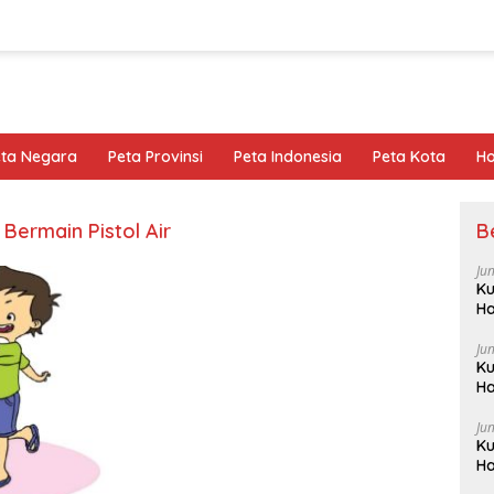
eta Negara
Peta Provinsi
Peta Indonesia
Peta Kota
Ho
Bermain Pistol Air
B
Ju
Ku
Ha
Ju
Ku
Ha
Ju
Ku
Ha