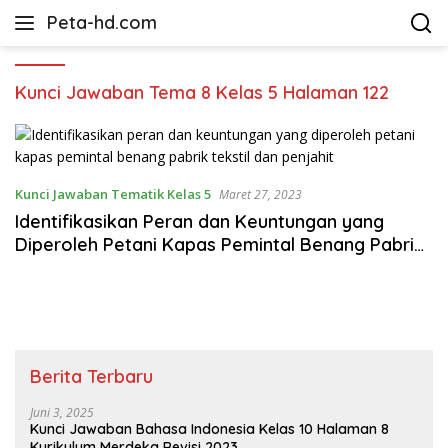
Langsung
Peta-hd.com
ke
Kumpulan
konten
Gambar
Peta
Kunci Jawaban Tema 8 Kelas 5 Halaman 122
HD
Kunci Jawaban Tematik Kelas 5
Maret 27, 2023
Identifikasikan Peran dan Keuntungan yang
Diperoleh Petani Kapas Pemintal Benang Pabrik
Tekstil dan Penjahit
Berita Terbaru
Juni 3, 2025
Kunci Jawaban Bahasa Indonesia Kelas 10 Halaman 8
Kurikulum Merdeka Revisi 2023