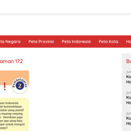
eta Negara
Peta Provinsi
Peta Indonesia
Peta Kota
Ho
laman 172
B
Ju
Ku
Ha
Ju
Ku
Ha
Ju
Ku
Ha