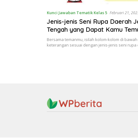
Kunci Jawaban Tematik Kelas 5
Februari 21, 202
Jenis-jenis Seni Rupa Daerah 
Tengah yang Dapat Kamu Temu
Daerah Sekitar Tempat Tingga
Bersama temanmu, isilah kolom-kolom di bawah 
keterangan sesuai dengan jenis-jenis seni rup