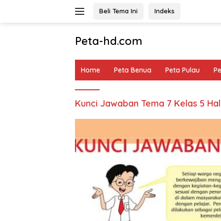
Langsung
Beli Tema Ini
Indeks
ke
konten
Peta-hd.com
Kumpulan
Gambar
Home
Peta Benua
Peta Pulau
P
Peta
HD
Kunci Jawaban Tema 7 Kelas 5 Ha