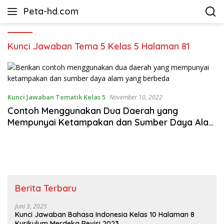
Langsung
Peta-hd.com
ke
Kumpulan
konten
Gambar
Peta
Kunci Jawaban Tema 5 Kelas 5 Halaman 81
HD
Kunci Jawaban Tematik Kelas 5
November 10, 2022
Contoh Menggunakan Dua Daerah yang
Mempunyai Ketampakan dan Sumber Daya Alam
yang Berbeda
Berita Terbaru
Juni 3, 2025
Kunci Jawaban Bahasa Indonesia Kelas 10 Halaman 8
Kurikulum Merdeka Revisi 2023