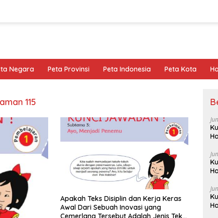
eta Negara
Peta Provinsi
Peta Indonesia
Peta Kota
Ho
aman 115
B
Ju
Ku
Ha
Ju
Ku
Ha
Ju
Ku
Apakah Teks Disiplin dan Kerja Keras
Ha
Awal Dari Sebuah Inovasi yang
Cemerlang Tersebut Adalah Jenis Teks