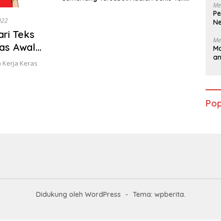
Me
Eksplanasi Ilmiah Jelaskan dan Berikan
Pe
Contoh
022
Ne
ri Teks
Me
ras Awal
Ma
a
 Kunci
n Kerja Keras
Pop
Didukung oleh WordPress
-
Tema: wpberita.