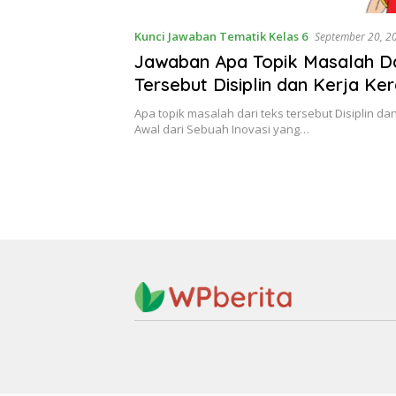
Kunci Jawaban Tematik Kelas 6
September 20, 2
Jawaban Apa Topik Masalah Da
Tersebut Disiplin dan Kerja Ke
Dari Sebuah Inovasi Cemerlang
Apa topik masalah dari teks tersebut Disiplin da
Tema 3 Kelas 6 Halaman 115
Awal dari Sebuah Inovasi yang…