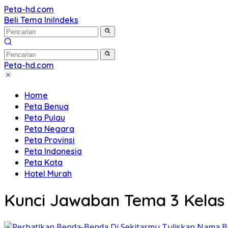
Langsung
Peta-hd.com
Kumpulan
ke
Beli Tema Ini
Indeks
Gambar
konten
Peta
HD
Peta-hd.com
Kumpulan
Gambar
Home
Peta
Peta Benua
HD
Peta Pulau
Peta Negara
Peta Provinsi
Peta Indonesia
Peta Kota
Hotel Murah
Kunci Jawaban Tema 3 Kelas