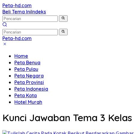
Langsung
Peta-hd.com
Kumpulan
ke
Beli Tema Ini
Indeks
Gambar
konten
Peta
HD
Peta-hd.com
Kumpulan
Gambar
Home
Peta
Peta Benua
HD
Peta Pulau
Peta Negara
Peta Provinsi
Peta Indonesia
Peta Kota
Hotel Murah
Kunci Jawaban Tema 3 Kelas