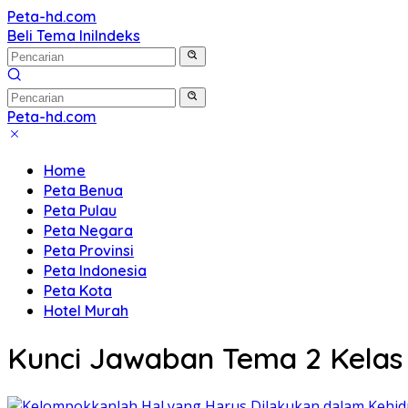
Langsung
Peta-hd.com
Kumpulan
ke
Beli Tema Ini
Indeks
Gambar
konten
Peta
HD
Peta-hd.com
Kumpulan
Gambar
Home
Peta
Peta Benua
HD
Peta Pulau
Peta Negara
Peta Provinsi
Peta Indonesia
Peta Kota
Hotel Murah
Kunci Jawaban Tema 2 Kelas