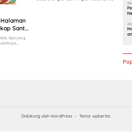
Me
Pe
Ne
6 Halaman
Me
kap Santi
Ma
a
duk, Apa yang
salahnya,…
Pop
Didukung oleh WordPress
-
Tema: wpberita.