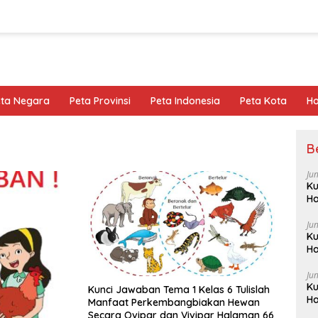
eta Negara
Peta Provinsi
Peta Indonesia
Peta Kota
Ho
B
Ju
Ku
Ha
Ju
Ku
Ha
Ju
Ku
Kunci Jawaban Tema 1 Kelas 6 Tulislah
Ha
Manfaat Perkembangbiakan Hewan
Secara Ovipar dan Vivipar Halaman 66