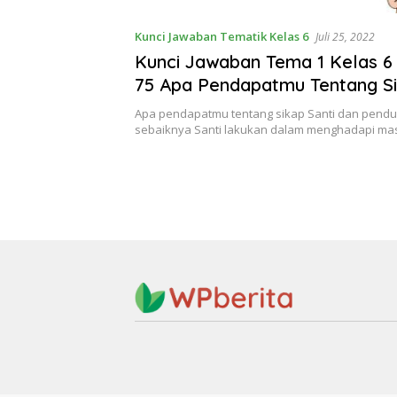
Kunci Jawaban Tematik Kelas 6
Juli 25, 2022
Kunci Jawaban Tema 1 Kelas 
75 Apa Pendapatmu Tentang Si
dan Penduduk
Apa pendapatmu tentang sikap Santi dan pendu
sebaiknya Santi lakukan dalam menghadapi ma