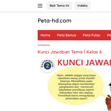
Langsung
Beli Tema Ini
Indeks
ke
konten
Peta-hd.com
Kumpulan
Gambar
Home
Peta Benua
Peta Pulau
P
Peta
HD
Kunci Jawaban Tema 1 Kelas 6