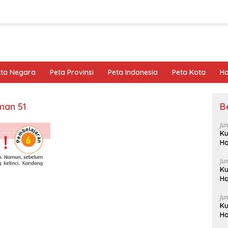
eta Negara
Peta Provinsi
Peta Indonesia
Peta Kota
Ho
man 51
B
Ju
Ku
Ha
Ju
Ku
Ha
Ju
Ku
Ha