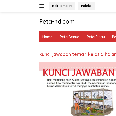
Langsung
Beli Tema Ini
Indeks
ke
konten
Peta-hd.com
Kumpulan
Gambar
Home
Peta Benua
Peta Pulau
P
Peta
HD
kunci jawaban tema 1 kelas 5 hala