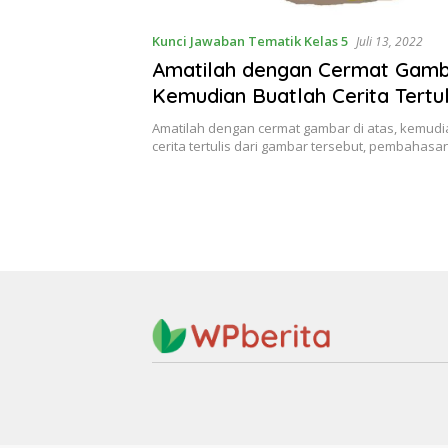
Kunci Jawaban Tematik Kelas 5
Juli 13, 2022
Amatilah dengan Cermat Gamba
Kemudian Buatlah Cerita Tertul
Gambar Kunci Jawaban Tema 1
Amatilah dengan cermat gambar di atas, kemudi
Halaman 51 52
cerita tertulis dari gambar tersebut, pembahasa