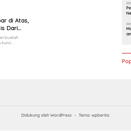
Me
Pe
Ne
r di Atas,
Me
is Dari
Ma
a
 Kelas 5
an buatlah
n kunci…
Pop
Didukung oleh WordPress
-
Tema: wpberita.