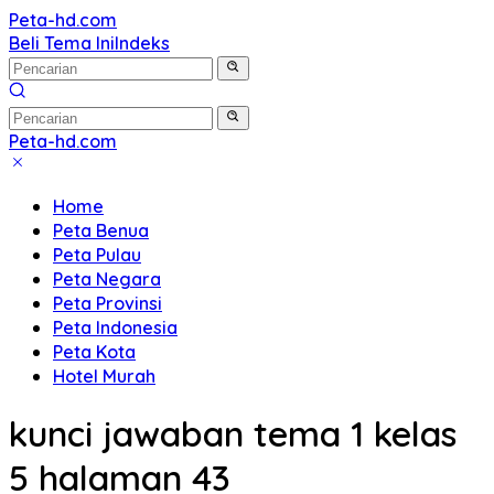
Langsung
Peta-hd.com
Kumpulan
ke
Beli Tema Ini
Indeks
Gambar
konten
Peta
HD
Peta-hd.com
Kumpulan
Gambar
Home
Peta
Peta Benua
HD
Peta Pulau
Peta Negara
Peta Provinsi
Peta Indonesia
Peta Kota
Hotel Murah
kunci jawaban tema 1 kelas
5 halaman 43