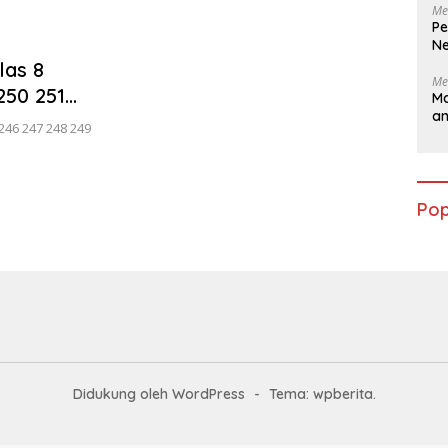
Me
Pe
Ne
las 8
Me
250 251
Ma
a
ya
246 247 248 249
Pop
Didukung oleh WordPress
-
Tema: wpberita.