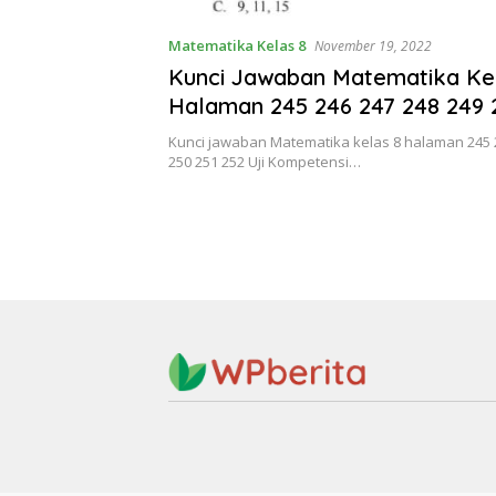
Matematika Kelas 8
November 19, 2022
Kunci Jawaban Matematika Ke
Halaman 245 246 247 248 249 
252 Semester 1 Beserta Caran
Kunci jawaban Matematika kelas 8 halaman 245 
250 251 252 Uji Kompetensi…