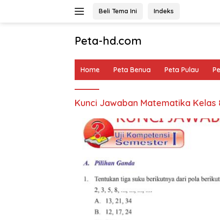
Langsung
Beli Tema Ini
Indeks
ke
konten
Peta-hd.com
Kumpulan
Gambar
Home
Peta Benua
Peta Pulau
P
Peta
HD
Kunci Jawaban Matematika Kelas 