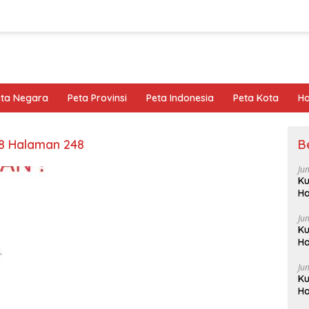
eta Negara
Peta Provinsi
Peta Indonesia
Peta Kota
Ho
8 Halaman 248
B
Ju
Ku
Ha
Ju
Ku
Ha
Ju
Ku
Ha