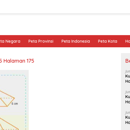
eta Negara
Peta Provinsi
Peta Indonesia
Peta Kota
Ho
5 Halaman 175
B
Ju
Ku
Ha
Ju
Ku
Ha
Ju
Ku
Ha