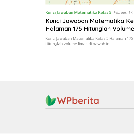
Kunci Jawaban Matematika Kelas 5
Februari 17
Kunci Jawaban Matematika Ke
Halaman 175 Hitunglah Volume
Bawah Ini
Kunci Jawaban Matematika Kelas 5 Halaman 175
Hitunglah volume limas di bawah ini…