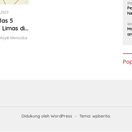
Me
Pe
, 2023
Ne
las 5
Me
 Limas di
Ma
a
 Asyik Mencoba
Pop
Didukung oleh WordPress
-
Tema: wpberita.