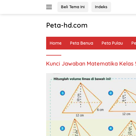
Langsung
Beli Tema Ini
Indeks
ke
konten
Peta-hd.com
Kumpulan
Gambar
Home
Peta Benua
Peta Pulau
P
Peta
HD
Kunci Jawaban Matematika Kelas 