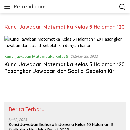
Langsung
Peta-hd.com
ke
Kumpulan
konten
Gambar
Peta
Kunci Jawaban Matematika Kelas 5 Halaman 120
HD
Kunci Jawaban Matematika Kelas 5
Oktober 28, 2022
Kunci Jawaban Matematika Kelas 5 Halaman 120
Pasangkan Jawaban dan Soal di Sebelah Kiri
dengan Kanan
Berita Terbaru
Juni 3, 2025
Kunci Jawaban Bahasa Indonesia Kelas 10 Halaman 8
Kurikulum Merdeka Revisi 2023