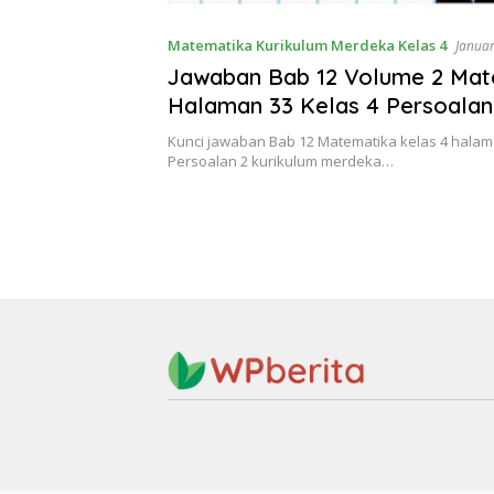
Matematika Kurikulum Merdeka Kelas 4
Januar
Jawaban Bab 12 Volume 2 Mat
Halaman 33 Kelas 4 Persoalan
Kurikulum Merdeka
Kunci jawaban Bab 12 Matematika kelas 4 halam
Persoalan 2 kurikulum merdeka…