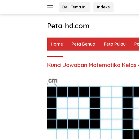
Langsung
Beli Tema Ini
Indeks
ke
konten
Peta-hd.com
Kumpulan
Gambar
Home
Peta Benua
Peta Pulau
P
Peta
HD
Kunci Jawaban Matematika Kelas 