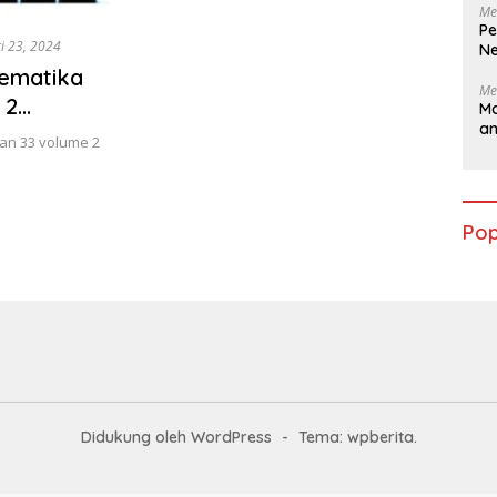
Me
Pe
i 23, 2024
Ne
ematika
Me
 2
Ma
a
an 33 volume 2
Pop
Didukung oleh WordPress
-
Tema: wpberita.