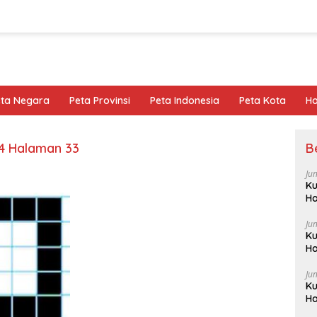
eta Negara
Peta Provinsi
Peta Indonesia
Peta Kota
Ho
4 Halaman 33
B
Ju
Ku
Ha
Ju
Ku
Ha
Ju
Ku
Ha