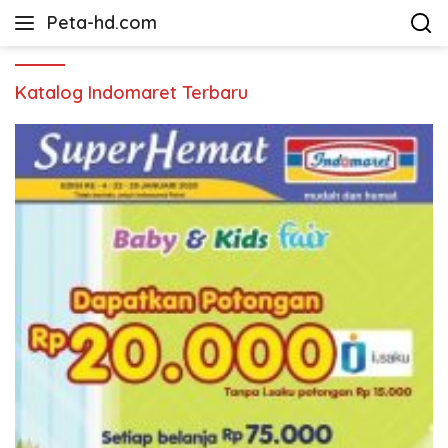
Langsung
Peta-hd.com
ke
Kumpulan
konten
Gambar
Peta
Katalog Indomaret Terbaru
HD