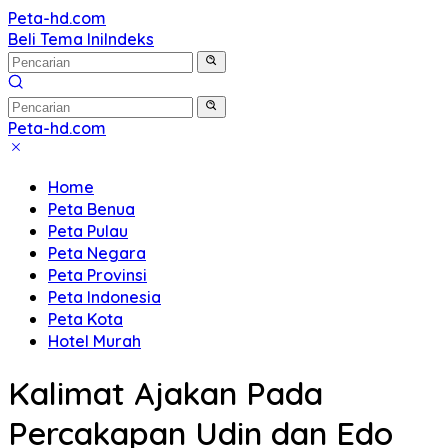
Langsung
Peta-hd.com
Kumpulan
ke
Beli Tema Ini
Indeks
Gambar
konten
Peta
HD
Peta-hd.com
Kumpulan
Gambar
Home
Peta
Peta Benua
HD
Peta Pulau
Peta Negara
Peta Provinsi
Peta Indonesia
Peta Kota
Hotel Murah
Kalimat Ajakan Pada
Percakapan Udin dan Edo