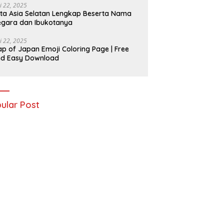
i 22, 2025
ta Asia Selatan Lengkap Beserta Nama
gara dan Ibukotanya
i 22, 2025
p of Japan Emoji Coloring Page | Free
nd Easy Download
ular Post