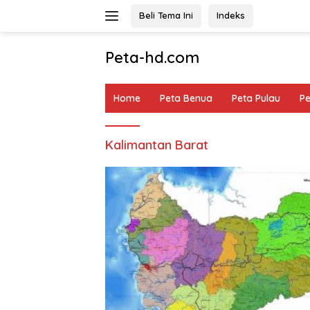
Langsung
Beli Tema Ini
Indeks
ke
konten
Peta-hd.com
Kumpulan
Gambar
Home
Peta Benua
Peta Pulau
P
Peta
HD
Kalimantan Barat