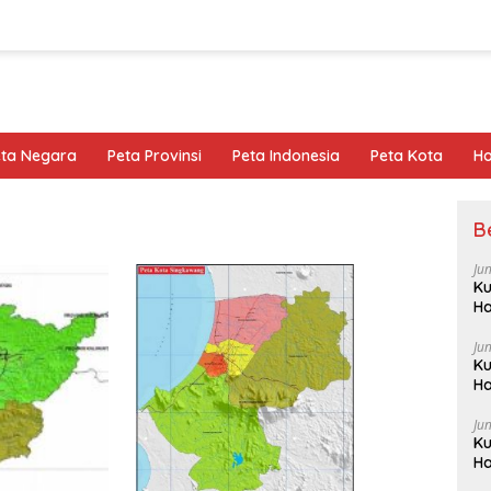
eta Negara
Peta Provinsi
Peta Indonesia
Peta Kota
Ho
B
Ju
Ku
Ha
Ju
Ku
Ha
Ju
Ku
Ha