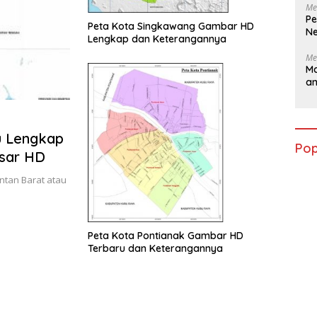
Me
Pe
Peta Kota Singkawang Gambar HD
Ne
Lengkap dan Keterangannya
Me
Ma
a
u Lengkap
Pop
sar HD
ntan Barat atau
Peta Kota Pontianak Gambar HD
Terbaru dan Keterangannya