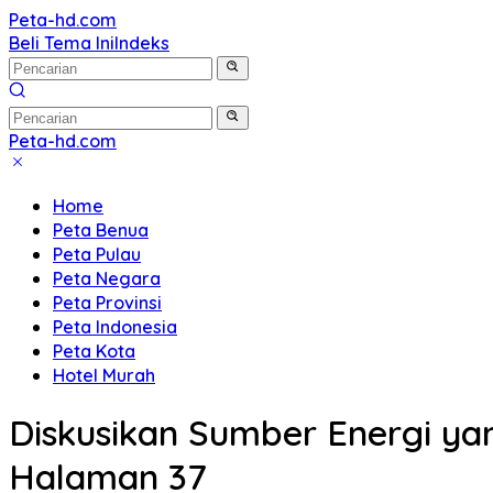
Langsung
Peta-hd.com
Kumpulan
ke
Beli Tema Ini
Indeks
Gambar
konten
Peta
HD
Peta-hd.com
Kumpulan
Gambar
Home
Peta
Peta Benua
HD
Peta Pulau
Peta Negara
Peta Provinsi
Peta Indonesia
Peta Kota
Hotel Murah
Diskusikan Sumber Energi ya
Halaman 37