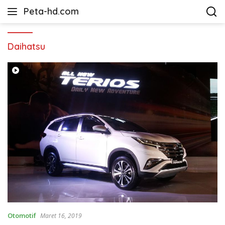
Langsung
Peta-hd.com
ke
Kumpulan
konten
Gambar
Peta
Daihatsu
HD
Otomotif
Maret 16, 2019