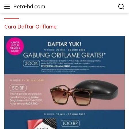
Langsung
Peta-hd.com
ke
Kumpulan
konten
Gambar
Peta
Cara Daftar Oriflame
HD