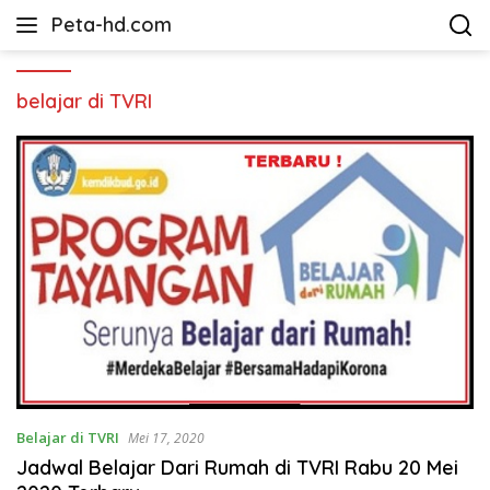
Langsung
Peta-hd.com
ke
Kumpulan
konten
Gambar
Peta
belajar di TVRI
HD
Belajar di TVRI
Mei 17, 2020
Jadwal Belajar Dari Rumah di TVRI Rabu 20 Mei